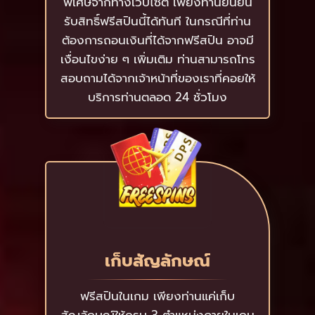
พิเศษจากทางเว็บไซต์ เพียงท่านยืนยัน
รับสิทธิ์ฟรีสปินนี้ได้ทันที ในกรณีที่ท่าน
ต้องการถอนเงินที่ได้จากฟรีสปิน อาจมี
เงื่อนไขง่าย ๆ เพิ่มเติม ท่านสามารถโทร
สอบถามได้จากเจ้าหน้าที่ของเราที่คอยให้
บริการท่านตลอด 24 ชั่วโมง
เก็บสัญลักษณ์
ฟรีสปินในเกม เพียงท่านแค่เก็บ
สัญลักษณ์ให้ครบ 3 ตำแหน่งภายในเกม