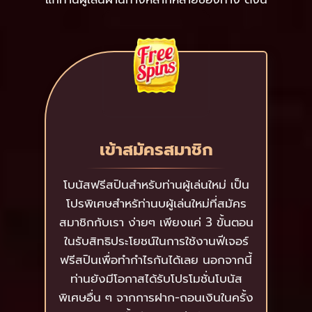
เข้าสมัครสมาชิก
โบนัสฟรีสปินสำหรับท่านผู้เล่นใหม่ เป็น
โปรพิเศษสำหรัท่านบผู้เล่นใหม่ที่สมัคร
สมาชิกกับเรา ง่ายๆ เพียงแค่ 3 ขั้นตอน
ในรับสิทธิประโยชน์ในการใช้งานฟีเจอร์
ฟรีสปินเพื่อทำกำไรกันได้เลย นอกจากนี้
ท่านยังมีโอกาสได้รับโปรโมชั่นโบนัส
พิเศษอื่น ๆ จากการฝาก-ถอนเงินในครั้ง