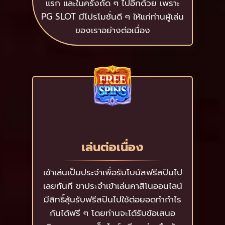
แรก และในครั้งถัด ๆ ไปอีกด้วย เพราะ
PG SLOT มีโปรโมชั่นดี ๆ ให้แก่ท่านผู้เล่น
ของเราอย่างต่อเนื่อง
เล่นต่อเนื่อง
เข้าเล่นเป็นประจำเพื่อรับโบนัสฟรีสปินไป
เลยทันที ขาประจำเข้าเล่นคาสิโนออนไลน์
มีสิทธิ์ลุ้นรับฟรีสปินไปใช้ต่อยอดทำกำไร
กันได้ฟรี ๆ โดยท่านจะได้รับข้อเสนอ