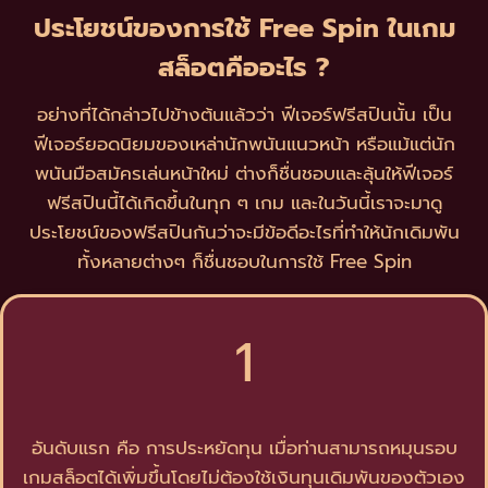
ประโยชน์ของการใช้ Free Spin ในเกม
สล็อตคืออะไร ?
อย่างที่ได้กล่าวไปข้างต้นแล้วว่า ฟีเจอร์ฟรีสปินนั้น เป็น
ฟีเจอร์ยอดนิยมของเหล่านักพนันแนวหน้า หรือแม้แต่นัก
พนันมือสมัครเล่นหน้าใหม่ ต่างก็ชื่นชอบและลุ้นให้ฟีเจอร์
ฟรีสปินนี้ได้เกิดขึ้นในทุก ๆ เกม และในวันนี้เราจะมาดู
ประโยชน์ของฟรีสปินกันว่าจะมีข้อดีอะไรที่ทำให้นักเดิมพัน
ทั้งหลายต่างๆ ก็ชื่นชอบในการใช้ Free Spin
1
อันดับแรก คือ การประหยัดทุน เมื่อท่านสามารถหมุนรอบ
เกมสล็อตได้เพิ่มขึ้นโดยไม่ต้องใช้เงินทุนเดิมพันของตัวเอง