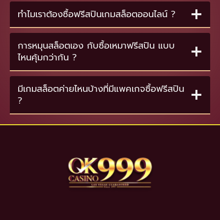
ทำไมเราต้องซื้อฟรีสปินเกมสล็อตออนไลน์ ?
การหมุนสล็อตเอง กับซื้อเหมาฟรีสปิน แบบ
ไหนคุ้มกว่ากัน ?
มีเกมสล็อตค่ายไหนบ้างที่มีแพคเกจซื้อฟรีสปิน
?