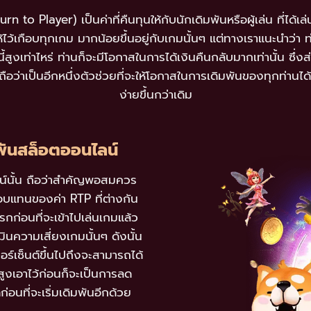
urn to Player)
เป็นค่าที่คืนทุนให้กับนักเดิมพันหรือผู้เล่น ที่
ห้ไว้เกือบทุกเกม มากน้อยขึ้นอยู่กับเกมนั้นๆ แต่ทางเราแนะนำว่า 
นี้สูงเท่าไหร่ ท่านก็จะมีโอกาสในการได้เงินคืนกลับมากเท่านั้น ซึ่
้นถือว่าเป็นอีกหนึ่งตัวช่วยที่จะให้โอกาสในการเดิมพันของทุกท่านได้
ง่ายขึ้นกว่าเดิม
พันสล็อตออนไลน์
น์นั้น ถือว่าสำคัญพอสมควร
ตอบแทนของค่า RTP ที่ต่างกัน
กก่อนที่จะเข้าไปเล่นเกมแล้ว
ินความเสี่ยงเกมนั้นๆ ดังนั้น
ร์เซ็นต์ขึ้นไปถึงจะสามารถได้
สูงเอาไว้ก่อนก็จะเป็นการลด
่อนที่จะเริ่มเดิมพันอีกด้วย