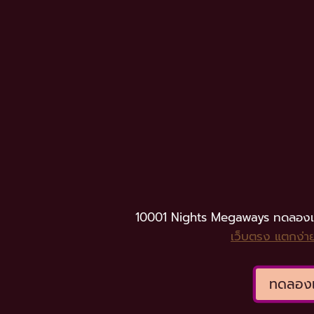
10001 Nights Megaways ทดลองเล่
เว็บตรง แตกง่า
ทดลองเ