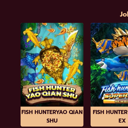
Jo
FISH HUNTERYAO QIAN
FISH HUNTER
SHU
EX