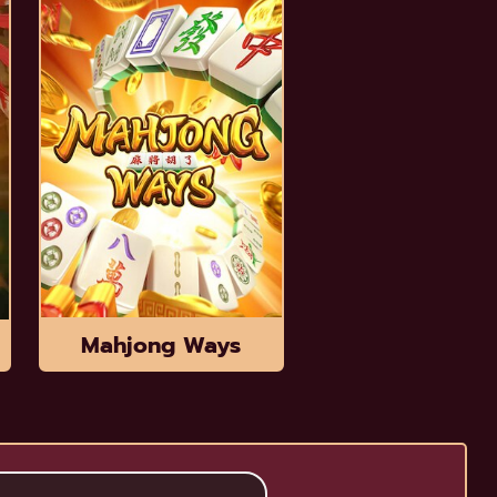
Mahjong Ways