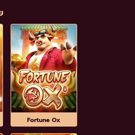
ย
Fortune Ox