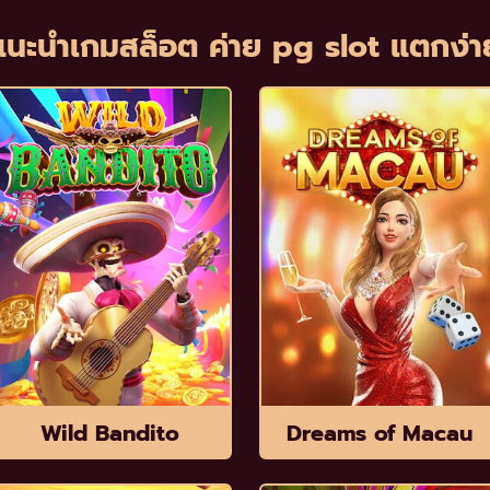
แนะนำเกมสล็อต ค่าย pg slot แตกง่า
Wild Bandito
Dreams of Macau