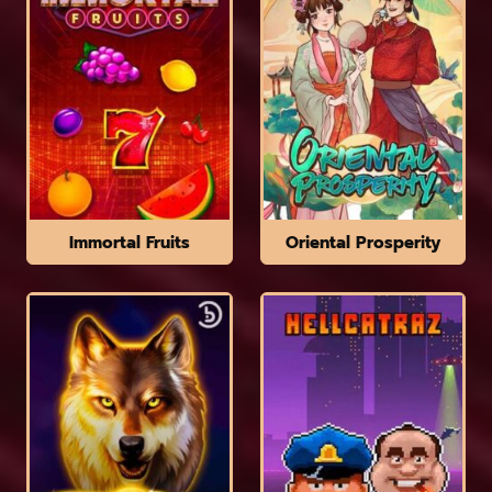
Immortal Fruits
Oriental Prosperity