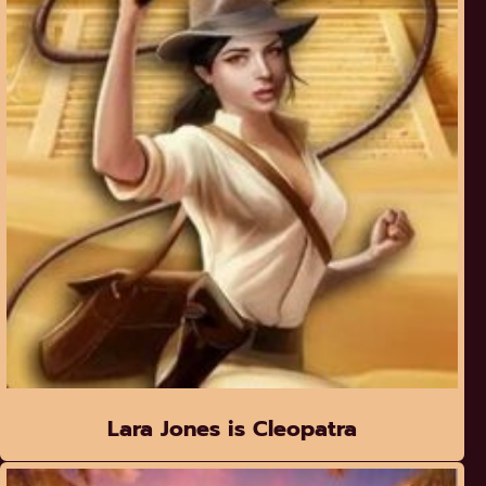
Lara Jones is Cleopatra