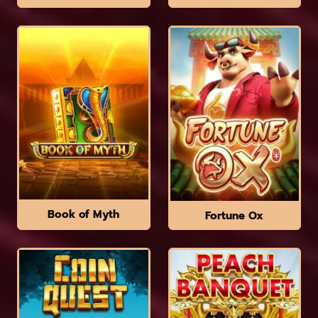
Book of Myth
Fortune Ox