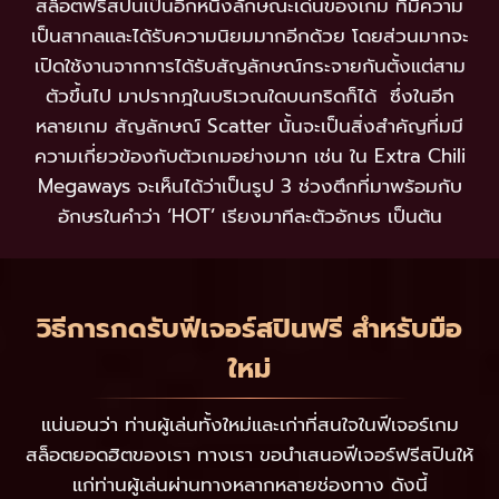
สล็อตฟรีสปินเป็นอีกหนึ่งลักษณะเด่นของเกม ที่มีความ
เป็นสากลและได้รับความนิยมมากอีกด้วย โดยส่วนมากจะ
เปิดใช้งานจากการได้รับสัญลักษณ์กระจายกันตั้งแต่สาม
ตัวขึ้นไป มาปรากฎในบริเวณใดบนกริดก็ได้ ซึ่งในอีก
หลายเกม สัญลักษณ์ Scatter นั้นจะเป็นสิ่งสำคัญที่มมี
ความเกี่ยวข้องกับตัวเกมอย่างมาก เช่น ใน Extra Chili
Megaways จะเห็นได้ว่าเป็นรูป 3 ช่วงตึกที่มาพร้อมกับ
อักษรในคำว่า ‘HOT’ เรียงมาทีละตัวอักษร
เป็นต้น
วิธีการกดรับฟีเจอร์สปินฟรี สำหรับมือ
ใหม่
แน่นอนว่า ท่านผู้เล่นทั้งใหม่และเก่าที่สนใจในฟีเจอร์เกม
สล็อตยอดฮิตของเรา ทางเรา ขอนำเสนอฟีเจอร์ฟรีสปินให้
แก่ท่านผู้เล่นผ่านทางหลากหลายช่องทาง ดังนี้