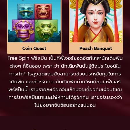
Coin Quest
Peach Banquet
Free Spin ฟรีสปิน เป็นที่ฟีเจอร์ยอดฮิตที่เหล่านักเดิมพัน
ต่างๆ ก็ชื่นชอบ เพราะว่า นักเดิมพันนั้นรู้ถึงประโยชน์ใน
การทำกำไรสูงสุดแถมยังสามารถช่วยประหยัดทุนในการ
เดิมพัน และสำหรับท่านนักเดิมพ้นท่านไหนที่สนใจฟีเจอร์
ฟรีสปินนี้ เรามีรายละเอียดอันเล็กน้อยเกี่ยวกับเงื่อนไขใน
การรับฟรีสปินมาแนะนำให้ท่านได้รู้จักกัน เราขอรับรองว่า
ไม่ยุ่งยากซับซ้อนอย่างแน่นอน