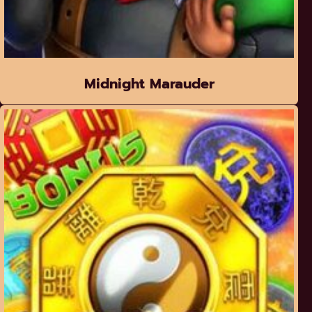
Midnight Marauder