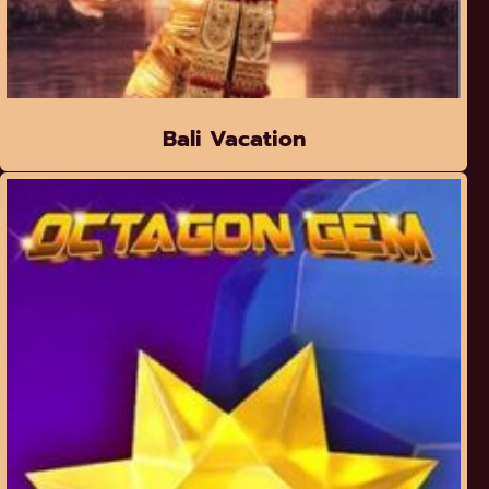
Bali Vacation