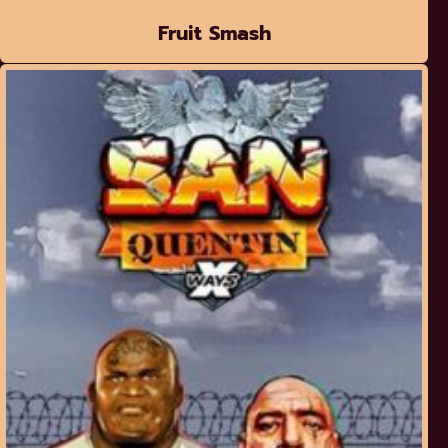
Fruit Smash