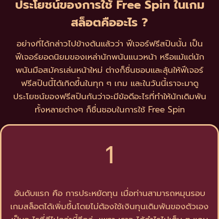
ประโยชน์ของการใช้ Free Spin ในเกม
สล็อตคืออะไร ?
อย่างที่ได้กล่าวไปข้างต้นแล้วว่า ฟีเจอร์ฟรีสปินนั้น เป็น
ฟีเจอร์ยอดนิยมของเหล่านักพนันแนวหน้า หรือแม้แต่นัก
พนันมือสมัครเล่นหน้าใหม่ ต่างก็ชื่นชอบและลุ้นให้ฟีเจอร์
ฟรีสปินนี้ได้เกิดขึ้นในทุก ๆ เกม และในวันนี้เราจะมาดู
ประโยชน์ของฟรีสปินกันว่าจะมีข้อดีอะไรที่ทำให้นักเดิมพัน
ทั้งหลายต่างๆ ก็ชื่นชอบในการใช้ Free Spin
1
อันดับแรก คือ การประหยัดทุน เมื่อท่านสามารถหมุนรอบ
เกมสล็อตได้เพิ่มขึ้นโดยไม่ต้องใช้เงินทุนเดิมพันของตัวเอง