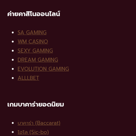
ค่ายคาสิโนออนไลน์
SA GAMING
WM CASINO
SEXY GAMING
DREAM GAMING
EVOLUTION GAMING
ALLLBET
เกมบาคาร่ายอดนิยม
บาคาร่า (Baccarat)
ไฮโล (Sic-bo)