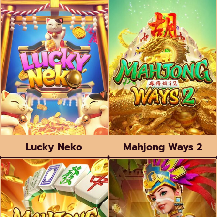
Lucky Neko
Mahjong Ways 2