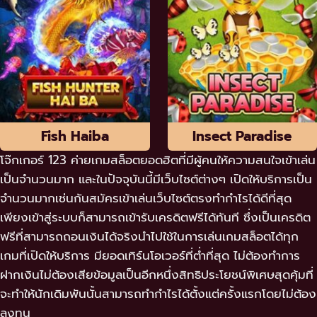
Fish Haiba
Insect Paradise
โจ๊กเกอร์ 123 ค่ายเกมสล็อตยอดฮิตที่มีผู้คนให้ความสนใจเข้าเล่น
เป็นจำนวนมาก และในปัจจุบันนี้มีเว็บไซต์ต่างๆ เปิดให้บริการเป็น
จำนวนมากเช่นกันสมัครเข้าเล่นเว็บไซต์ตรงทำกำไรได้ดีที่สุด
เพียงเข้าสู่ระบบก็สามารถเข้ารับเครดิตฟรีได้ทันที ซึ่งเป็นเครดิต
ฟรีที่สามารถถอนเงินได้จริงนำไปใช้ในการเล่นเกมสล็อตได้ทุก
เกมที่เปิดให้บริการ มียอดเทิร์นโอเวอร์ที่ต่ำที่สุด ไม่ต้องทำการ
ฝากเงินไม่ต้องเสียข้อมูลเป็นอีกหนึ่งสิทธิประโยชน์พิเศษสุดคุ้มที่
จะทำให้นักเดิมพันนั้นสามารถทำกำไรได้ตั้งแต่ครั้งแรกโดยไม่ต้อง
ลงทุน