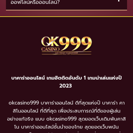
ออฟไลน์หรือออนไลน์?
บาคาร่าออนไลน์ เกมฮิตติดอันดับ 1 เกมน่าเล่นแห่งปี
2023
okcasino999 บาคาร่าออนไลน์ ดีที่สุดแห่งปี บาคาร่า คา
สิโนออนไลน์ ที่ดีที่สุด เพื่อประสบการณ์ที่ดีของผู้เล่น
อย่างแท้จริง แบบ okcasino999 สุดยอดเว็บเดิมพันคาสิ
โน บาคาร่าออนไลน์ชั้นนำของไทย สุดยอดเว็บพนัน