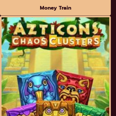
Money Train