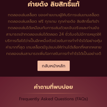
ค่ายดัง ลิขสิทธิ์แ
ท้
ทดลองเล่นสล็อต ของค่ายเกมผู้ให้บริการเล่นเกมสล็อต
ทดลองเล่นสล็อต ฟรี ทุกเกม ทุกค่ายดัง ลิขสิทธิ์แท้เข้า
ทดลองเล่นได้เหมือนกับการเล่นด้วยเงินจริงและท่านยัง
สามารถเข้าทดลองเล่นได้ตลอด 24 ชั่วโมงไม่มีการหยุดให้
บริการถือได้ว่าเป็นอีกหนึ่งตัวช่วยในการทำกำไรได้อย่างคุ้ม
ค่ามากที่สุด เกมสล็อตมีรูปแบบให้ท่านได้เลือกที่หลากหลาย
ทดลองเล่นสามารถเพิ่มโอกาสในการทำกำไรได้เป็นอย่างดี
กลับหน้าหลัก
คำถามที่พบบ่อย
Frequently Asked Questions (FAQs)