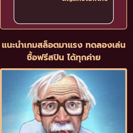
แนะนำเกมสล็อตมาแรง ทดลองเล่น
ซื้อฟรีสปิน ได้ทุกค่าย