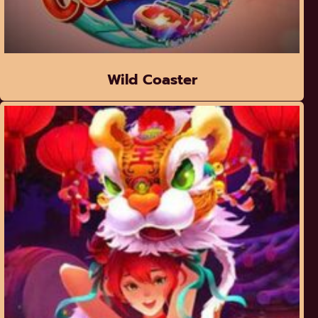
Wild Coaster