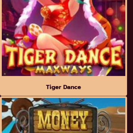
Tiger Dance