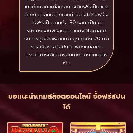
ในแต่ละเกมจะมีอัตราการเกิดฟรีสปินแตก
ต่างกัน และในบางเกมท่านอาจได้รับฟรีเจ
อร์ฟรีสปินมากถึง 30 รอบสปิน ใน
ระหว่างรอบฟรีสปิน ท่านยังมีโอกาสได้
รับการคูณอีกหลายเท่า สูงสุดถึง 20 เท่า
ของเงินรางวัลปกติ เพียงแค่อาศัย
ประสบการณ์ในการสังเกต วางแผนการ
เงิน
ขอแนะนำเกมสล็อตออนไลน์ ซื้อฟรีสปิน
ได้