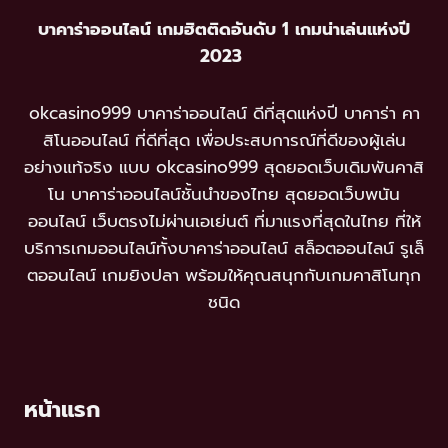
บาคาร่าออนไลน์ เกมฮิตติดอันดับ 1 เกมน่าเล่นแห่งปี
2023
okcasino999 บาคาร่าออนไลน์ ดีที่สุดแห่งปี บาคาร่า คา
สิโนออนไลน์ ที่ดีที่สุด เพื่อประสบการณ์ที่ดีของผู้เล่น
อย่างแท้จริง แบบ okcasino999 สุดยอดเว็บเดิมพันคาสิ
โน บาคาร่าออนไลน์ชั้นนำของไทย สุดยอดเว็บพนัน
ออนไลน์ เว็บตรงไม่ผ่านเอเย่นต์ ที่มาแรงที่สุดในไทย ที่ให้
บริการเกมออนไลน์ทั้งบาคาร่าออนไลน์ สล็อตออนไลน์ รูเล็
ตออนไลน์ เกมยิงปลา พร้อมให้คุณสนุกกับเกมคาสิโนทุก
ชนิด
หน้าแรก