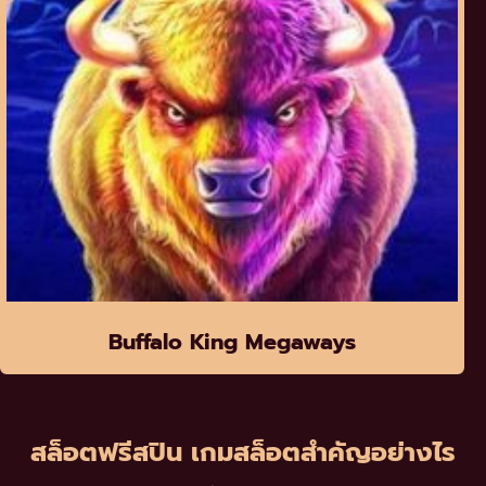
Buffalo King Megaways
สล็อตฟรีสปิน
เกมสล็อตสำคัญอย่างไร