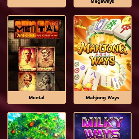
Megaways
Mental
Mahjong Ways