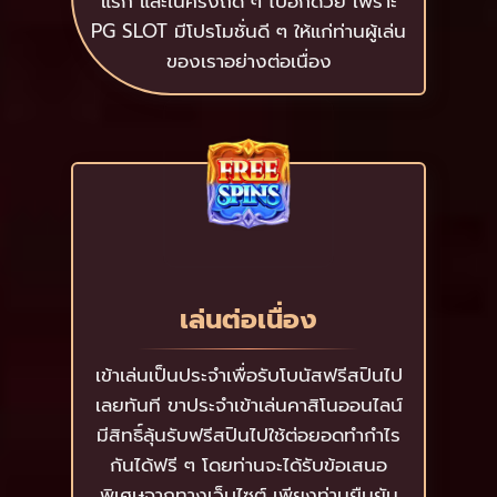
แรก และในครั้งถัด ๆ ไปอีกด้วย เพราะ
PG SLOT มีโปรโมชั่นดี ๆ ให้แก่ท่านผู้เล่น
ของเราอย่างต่อเนื่อง
เล่นต่อเนื่อง
เข้าเล่นเป็นประจำเพื่อรับโบนัสฟรีสปินไป
เลยทันที ขาประจำเข้าเล่นคาสิโนออนไลน์
มีสิทธิ์ลุ้นรับฟรีสปินไปใช้ต่อยอดทำกำไร
กันได้ฟรี ๆ โดยท่านจะได้รับข้อเสนอ
พิเศษจากทางเว็บไซต์ เพียงท่านยืนยัน