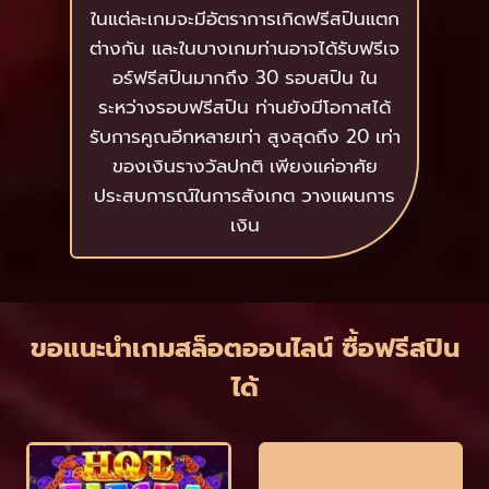
ในแต่ละเกมจะมีอัตราการเกิดฟรีสปินแตก
ต่างกัน และในบางเกมท่านอาจได้รับฟรีเจ
อร์ฟรีสปินมากถึง 30 รอบสปิน ใน
ระหว่างรอบฟรีสปิน ท่านยังมีโอกาสได้
รับการคูณอีกหลายเท่า สูงสุดถึง 20 เท่า
ของเงินรางวัลปกติ เพียงแค่อาศัย
ประสบการณ์ในการสังเกต วางแผนการ
เงิน
ขอแนะนำเกมสล็อตออนไลน์ ซื้อฟรีสปิน
ได้