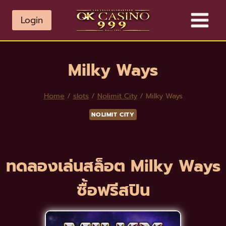
Skip
to
Login
content
Milky Ways
Home
/
slots
/
Nolimit City
/
Milky Ways
NOLIMIT CITY
ทดลองเล่นสล็อต Milky Ways
ซื้อฟรีสปิน