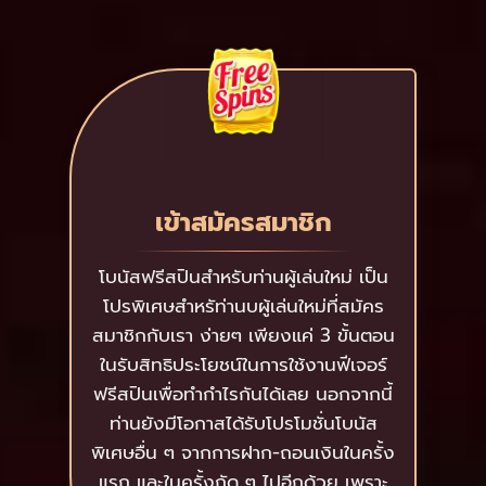
เข้าสมัครสมาชิก
โบนัสฟรีสปินสำหรับท่านผู้เล่นใหม่ เป็น
โปรพิเศษสำหรัท่านบผู้เล่นใหม่ที่สมัคร
สมาชิกกับเรา ง่ายๆ เพียงแค่ 3 ขั้นตอน
ในรับสิทธิประโยชน์ในการใช้งานฟีเจอร์
ฟรีสปินเพื่อทำกำไรกันได้เลย นอกจากนี้
ท่านยังมีโอกาสได้รับโปรโมชั่นโบนัส
พิเศษอื่น ๆ จากการฝาก-ถอนเงินในครั้ง
แรก และในครั้งถัด ๆ ไปอีกด้วย เพราะ