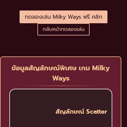
ทดลองเล่น Milky Ways ฟรี คลิก
กลับหน้าทดลองเล่น
ข้อมูลสัญลักษณ์พิเศษ เกม Milky
Ways
สัญลักษณ์ Scatter