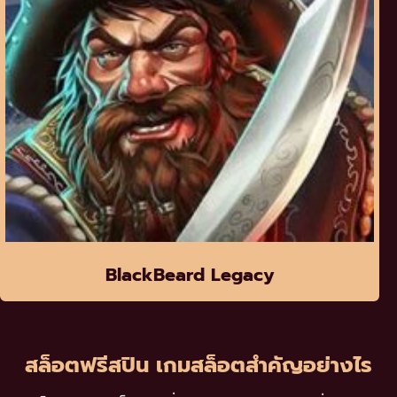
BlackBeard Legacy
สล็อตฟรีสปิน
เกมสล็อตสำคัญอย่างไร