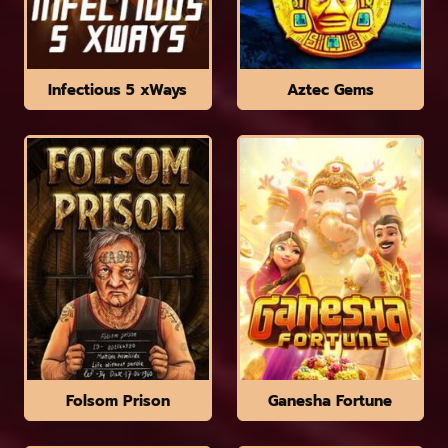
Infectious 5 xWays
Aztec Gems
Folsom Prison
Ganesha Fortune