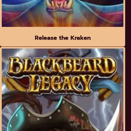
Release the Kraken