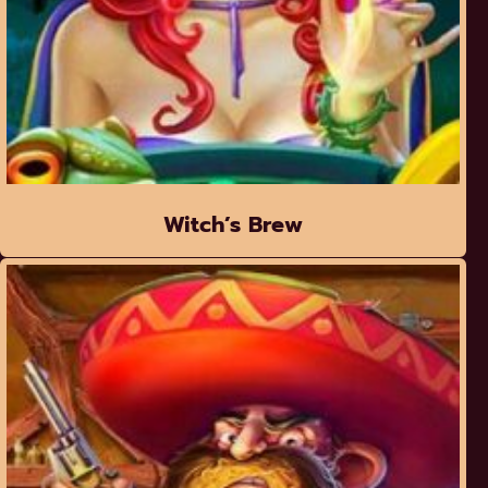
Witch’s Brew