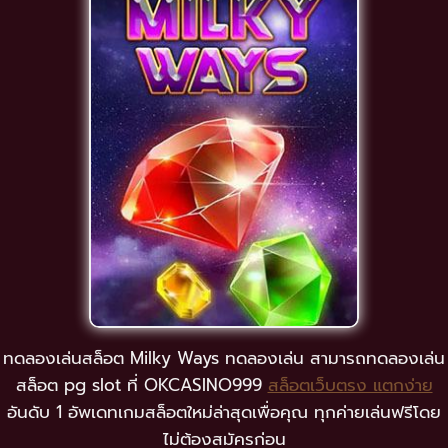
ทดลองเล่นสล็อต Milky Ways ทดลองเล่น สามารถทดลองเล่น
สล็อต pg slot ที่ OKCASINO999
สล็อตเว็บตรง แตกง่าย
อันดับ 1 อัพเดทเกมสล็อตใหม่ล่าสุดเพื่อคุณ ทุกค่ายเล่นฟรีโดย
ไม่ต้องสมัครก่อน