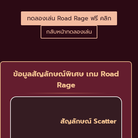
ทดลองเล่น Road Rage ฟรี คลิก
กลับหน้าทดลองเล่น
ข้อมูลสัญลักษณ์พิเศษ เกม Road
Rage
สัญลักษณ์ Scatter