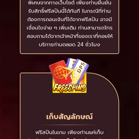
พิเศษจากทางเว็บไซต์ เพียงท่านยืนยัน
รับสิทธิ์ฟรีสปินนี้ได้ทันที ในกรณีที่ท่าน
ต้องการถอนเงินที่ได้จากฟรีสปิน อาจมี
เงื่อนไขง่าย ๆ เพิ่มเติม ท่านสามารถโทร
สอบถามได้จากเจ้าหน้าที่ของเราที่คอยให้
บริการท่านตลอด 24 ชั่วโมง
เก็บสัญลักษณ์
ฟรีสปินในเกม เพียงท่านแค่เก็บ