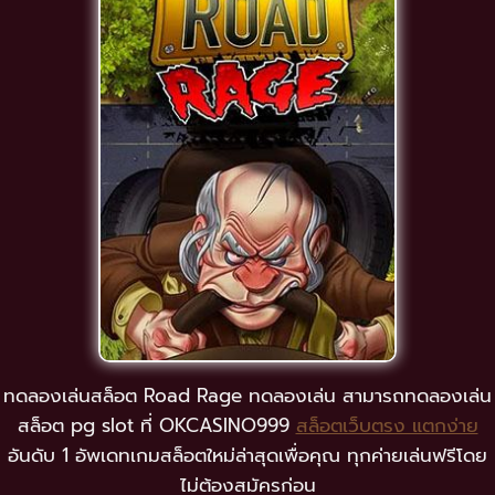
ทดลองเล่นสล็อต Road Rage ทดลองเล่น สามารถทดลองเล่น
สล็อต pg slot ที่ OKCASINO999
สล็อตเว็บตรง แตกง่าย
อันดับ 1 อัพเดทเกมสล็อตใหม่ล่าสุดเพื่อคุณ ทุกค่ายเล่นฟรีโดย
ไม่ต้องสมัครก่อน