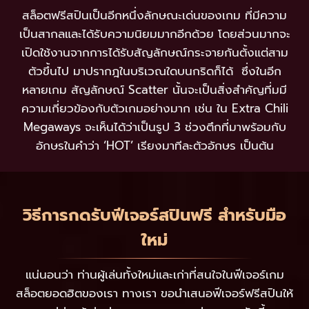
สล็อตฟรีสปินเป็นอีกหนึ่งลักษณะเด่นของเกม ที่มีความ
เป็นสากลและได้รับความนิยมมากอีกด้วย โดยส่วนมากจะ
เปิดใช้งานจากการได้รับสัญลักษณ์กระจายกันตั้งแต่สาม
ตัวขึ้นไป มาปรากฎในบริเวณใดบนกริดก็ได้ ซึ่งในอีก
หลายเกม สัญลักษณ์ Scatter นั้นจะเป็นสิ่งสำคัญที่มมี
ความเกี่ยวข้องกับตัวเกมอย่างมาก เช่น ใน Extra Chili
Megaways จะเห็นได้ว่าเป็นรูป 3 ช่วงตึกที่มาพร้อมกับ
อักษรในคำว่า ‘HOT’ เรียงมาทีละตัวอักษร
เป็นต้น
วิธีการกดรับฟีเจอร์สปินฟรี สำหรับมือ
ใหม่
แน่นอนว่า ท่านผู้เล่นทั้งใหม่และเก่าที่สนใจในฟีเจอร์เกม
สล็อตยอดฮิตของเรา ทางเรา ขอนำเสนอฟีเจอร์ฟรีสปินให้