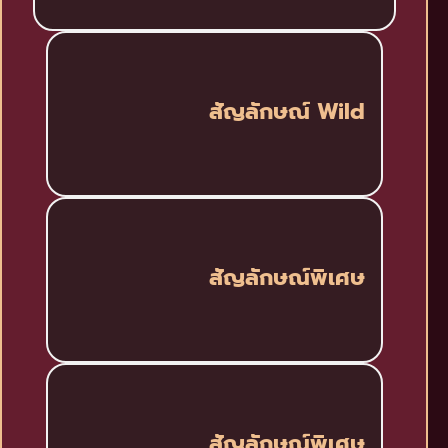
สัญลักษณ์ Wild
สัญลักษณ์พิเศษ
สัญลักษณ์พิเศษ