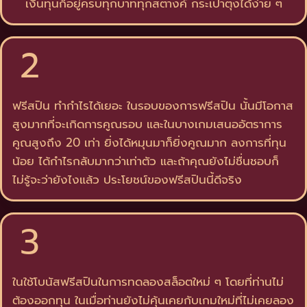
เงินทุนก็อยู่ครบทุกบาททุกสตางค์ กระเป๋าตุงได้ง่าย ๆ
2
ฟรีสปิน ทำกำไรได้เยอะ ในรอบของการฟรีสปิน นั้นมีโอกาส
สูงมากที่จะเกิดการคูณรอบ และในบางเกมเสนออัตราการ
คูณสูงถึง 20 เท่า ยิ่งได้หมุนมาก็ยิ่งคูณมาก ลงการที่ทุน
น้อย ได้กำไรกลับมากว่าเท่าตัว และถ้าคุณยังไม่ชื่นชอบก็
ไม่รู้จะว่ายังไงแล้ว ประโยชน์ของฟรีสปินนี้ดีจริง
3
ในใช้โบนัสฟรีสปินในการทดลองสล็อตใหม่ ๆ โดยที่ท่านไม่
ต้องออกทุน ในเมื่อท่านยังไม่คุ้นเคยกับเกมใหม่ที่ไม่เคยลอง