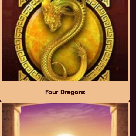
Four Dragons