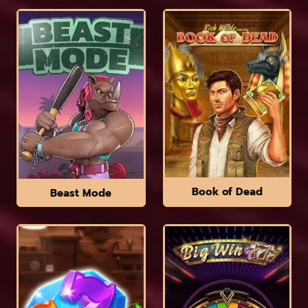
Book of Dead
Beast Mode