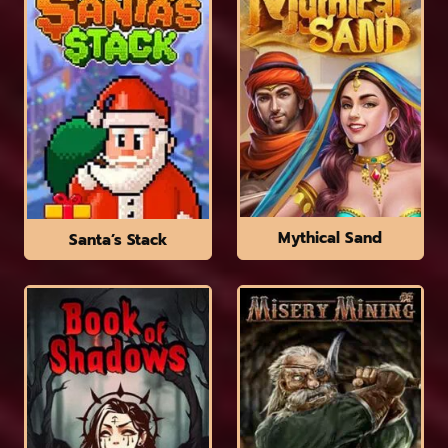
Mythical Sand
Santa’s Stack