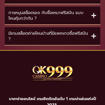
การหมุนสล็อตเอง กับซื้อเหมาฟรีสปิน แบบ
ไหนคุ้มกว่ากัน ?
มีเกมสล็อตค่ายไหนบ้างที่มีแพคเกจซื้อฟรีสปิน
?
บาคาร่าออนไลน์ เกมฮิตติดอันดับ 1 เกมน่าเล่นแห่งปี
2023