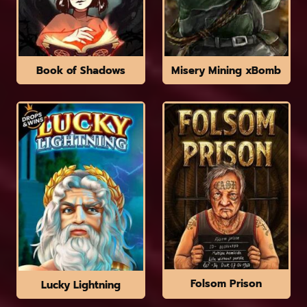
Book of Shadows
Misery Mining xBomb
Folsom Prison
Lucky Lightning