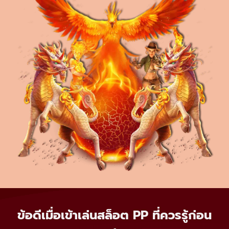
ข้อดีเมื่อเข้าเล่นสล็อต PP ที่ควรรู้ก่อน