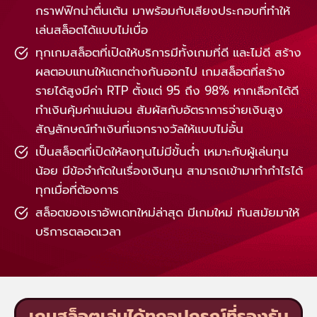
กราฟฟิกน่าตื่นเต้น มาพร้อมกับเสียงประกอบที่ทำให้
เล่นสล็อตได้แบบไม่เบื่อ
ทุกเกมสล็อตที่เปิดให้บริการมีทั้งเกมที่ดี และไม่ดี สร้าง
ผลตอบแทนให้แตกต่างกันออกไป เกมสล็อตที่สร้าง
รายได้สูงมีค่า RTP ตั้งแต่ 95 ถึง 98% หากเลือกได้ดี
ทำเงินคุ้มค่าแน่นอน สัมผัสกับอัตราการจ่ายเงินสูง
สัญลักษณ์ทำเงินที่แจกรางวัลให้แบบไม่อั้น
เป็นสล็อตที่เปิดให้ลงทุนไม่มีขั้นต่ำ เหมาะกับผู้เล่นทุน
น้อย มีข้อจำกัดในเรื่องเงินทุน สามารถเข้ามาทำกำไรได้
ทุกเมื่อที่ต้องการ
สล็อตของเราอัพเดทใหม่ล่าสุด มีเกมใหม่ ทันสมัยมาให้
บริการตลอดเวลา
เกมสล็อตเล่นได้ทุกอุปกรณ์ที่รองรับ