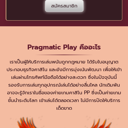
สมัครสมาชิก
Pragmatic Play คืออะไร
เราเป็นผู้ให้บริการเล่นพนันถูกกฎหมาย ได้รับใบอนุญาต
ประกอบธุรกิจคาสิโน และยังมีการมุ่งเน้นพัฒนา เพื่อให้เข้า
เล่นผ่านโทรศัพท์มือถือได้อย่างสะดวก ซึ่งในปัจจุบันนี้
รองรับการเล่นทุกอุปกรณ์เล่นได้อย่างลื่นไหล นักเดิมพัน
อาจจะรู้จักเราในชื่อของค่ายเกมคาสิโน PP ซึ่งเป็นค่ายเกม
ชั้นนำระดับโลก เข้าเล่นได้ตลอดเวลา ไม่มีการปิดให้บริการ
เด็ดขาด