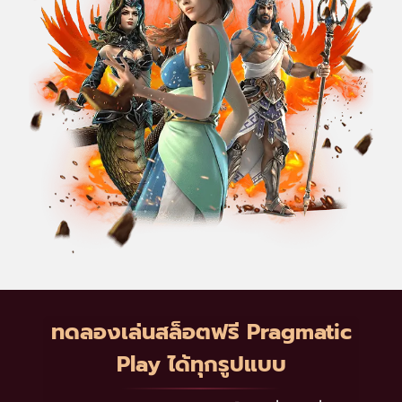
ทดลองเล่นสล็อตฟรี Pragmatic
Play ได้ทุกรูปแบบ