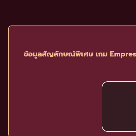
ข้อมูลสัญลักษณ์พิเศษ เกม Empre