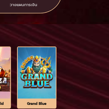
วางแผนการเงิน
ld
Grand Blue