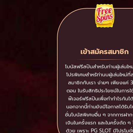
เข้าสมัครสมาชิก
โบนัสฟรีสปินสำหรับท่านผู้เล่นใหม
โปรพิเศษสำหรัท่านบผู้เล่นใหม่ที่
สมาชิกกับเรา ง่ายๆ เพียงแค่ 3 
ตอน ในรับสิทธิประโยชน์ในการใ
ฟีเจอร์ฟรีสปินเพื่อทำกำไรกันได
นอกจากนี้ท่านยังมีโอกาสได้รับ
ชั่นโบนัสพิเศษอื่น ๆ จากการฝา
เงินในครั้งแรก และในครั้งถัด ๆ 
ด้วย เพราะ PG SLOT มีโปรโมชั่