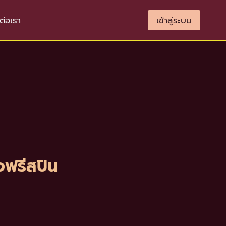
ต่อเรา
เข้าสู่ระบบ
อฟรีสปิน