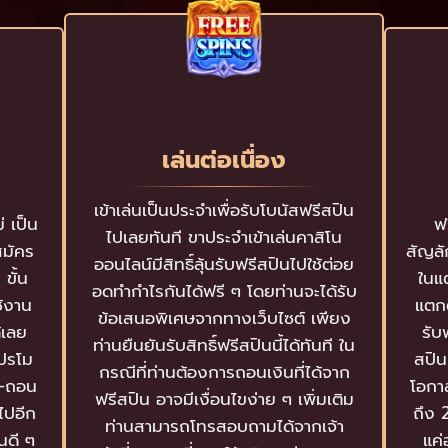
เล่นต่อเนื่อง
เข้าเล่นเป็นประจำเพื่อรับโบนัสฟรีสปิน
่ เป็น
ฟ
ไปเลยทันที ขาประจำเข้าเล่นคาสิโน
สมัคร
สัญลั
ออนไลน์มีสิทธิ์ลุ้นรับฟรีสปินไปใช้ต่อย
ขั้น
ในแ
อดทำกำไรกันได้ฟรี ๆ โดยท่านจะได้รับ
ช้งาน
แตกต
ข้อเสนอพิเศษจากทางเว็บไซต์ เพียง
้เลย
รับ
ท่านยืนยันรับสิทธิ์ฟรีสปินนี้ได้ทันที ใน
โปรโม
สปิน
กรณีที่ท่านต้องการถอนเงินที่ได้จาก
ก-ถอน
โอกาส
ฟรีสปิน อาจมีเงื่อนไขง่าย ๆ เพิ่มเติม
ไปอีก
ถึง 
ท่านสามารถโทรสอบถามได้จากเจ้า
นดี ๆ
แค่