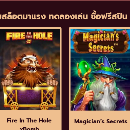
สล็อตมาแรง ทดลองเล่น ซื้อฟรีสปิน ไ
Fire In The Hole
Magician’s Secrets
xBomb