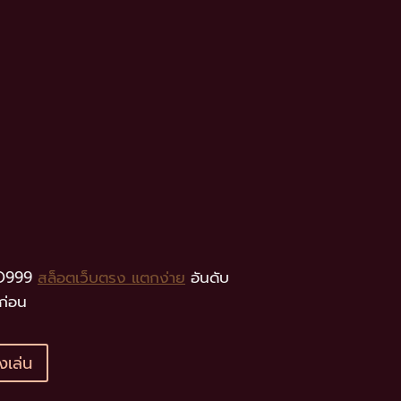
NO999
สล็อตเว็บตรง แตกง่าย
อันดับ
รก่อน
งเล่น