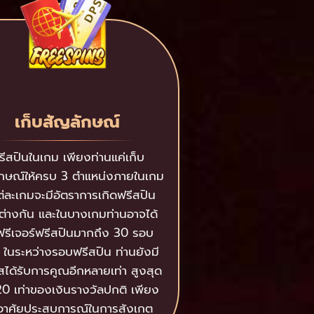
เก็บสัญลักษณ์
รีสปินในเกม เพียงท่านแค่เก็บ
กษณ์ให้ครบ 3 ตำแหน่งภายในเกม
ต่ละเกมจะมีอัตราการเกิดฟรีสปิน
่างกัน และในบางเกมท่านอาจได้
ฟรีเจอร์ฟรีสปินมากถึง 30 รอบ
 ในระหว่างรอบฟรีสปิน ท่านยังมี
ได้รับการคูณอีกหลายเท่า สูงสุด
20 เท่าของเงินรางวัลปกติ เพียง
อาศัยประสบการณ์ในการสังเกต