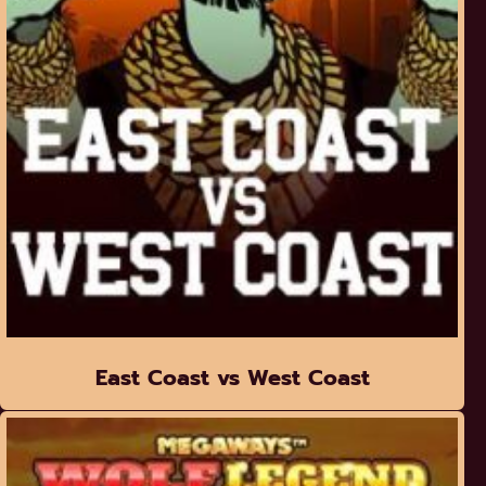
East Coast vs West Coast