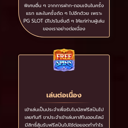
พิเศษอื่น ๆ จากการฝาก-ถอนเงินในครั้ง
แรก และในครั้งถัด ๆ ไปอีกด้วย เพราะ
PG SLOT มีโปรโมชั่นดี ๆ ให้แก่ท่านผู้เล่น
ของเราอย่างต่อเนื่อง
เล่นต่อเนื่อง
เข้าเล่นเป็นประจำเพื่อรับโบนัสฟรีสปินไป
เลยทันที ขาประจำเข้าเล่นคาสิโนออนไลน์
มีสิทธิ์ลุ้นรับฟรีสปินไปใช้ต่อยอดทำกำไร