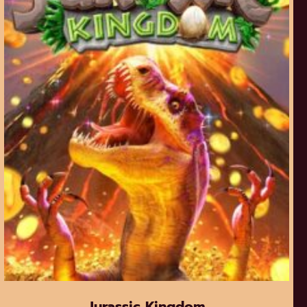
Jurassic Kingdom