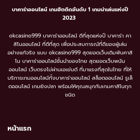
บาคาร่าออนไลน์ เกมฮิตติดอันดับ 1 เกมน่าเล่นแห่งปี
2023
okcasino999 บาคาร่าออนไลน์ ดีที่สุดแห่งปี บาคาร่า คา
สิโนออนไลน์ ที่ดีที่สุด เพื่อประสบการณ์ที่ดีของผู้เล่น
อย่างแท้จริง แบบ okcasino999 สุดยอดเว็บเดิมพันคาสิ
โน บาคาร่าออนไลน์ชั้นนำของไทย สุดยอดเว็บพนัน
ออนไลน์ เว็บตรงไม่ผ่านเอเย่นต์ ที่มาแรงที่สุดในไทย ที่ให้
บริการเกมออนไลน์ทั้งบาคาร่าออนไลน์ สล็อตออนไลน์ รูเล็
ตออนไลน์ เกมยิงปลา พร้อมให้คุณสนุกกับเกมคาสิโนทุก
ชนิด
หน้าแรก