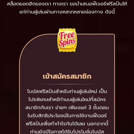
สล็อตยอดฮิตของเรา ทางเรา ขอนำเสนอฟีเจอร์ฟรีสปินให้
แก่ท่านผู้เล่นผ่านทางหลากหลายช่องทาง ดังนี้
เข้าสมัครสมาชิก
โบนัสฟรีสปินสำหรับท่านผู้เล่นใหม่ เป็น
โปรพิเศษสำหรัท่านบผู้เล่นใหม่ที่สมัคร
สมาชิกกับเรา ง่ายๆ เพียงแค่ 3 ขั้นตอน
ในรับสิทธิประโยชน์ในการใช้งานฟีเจอร์
ฟรีสปินเพื่อทำกำไรกันได้เลย นอกจากนี้
ท่านยังมีโอกาสได้รับโปรโมชั่นโบนัส