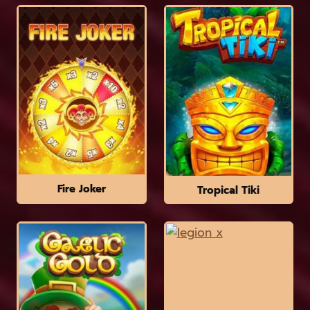
Fire Joker
Tropical Tiki