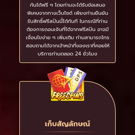
กันได้ฟรี ๆ โดยท่านจะได้รับข้อเสนอ
พิเศษจากทางเว็บไซต์ เพียงท่านยืนยัน
รับสิทธิ์ฟรีสปินนี้ได้ทันที ในกรณีที่ท่าน
ต้องการถอนเงินที่ได้จากฟรีสปิน อาจมี
เงื่อนไขง่าย ๆ เพิ่มเติม ท่านสามารถโทร
สอบถามได้จากเจ้าหน้าที่ของเราที่คอยให้
บริการท่านตลอด 24 ชั่วโมง
เก็บสัญลักษณ์